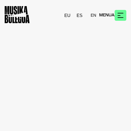
EU
ES
MENUA