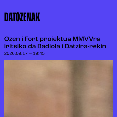
DATOZENAK
Ozen i Fort proiektua MMVVra
iritsiko da Badiola i Datzira-rekin
2026.09.17 – 19:45