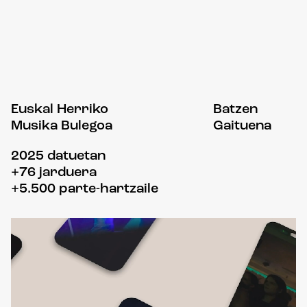
Euskal Herriko
Batzen
Musika Bulegoa
Gaituena
2025 datuetan
+76 jarduera
+5.500 parte-hartzaile