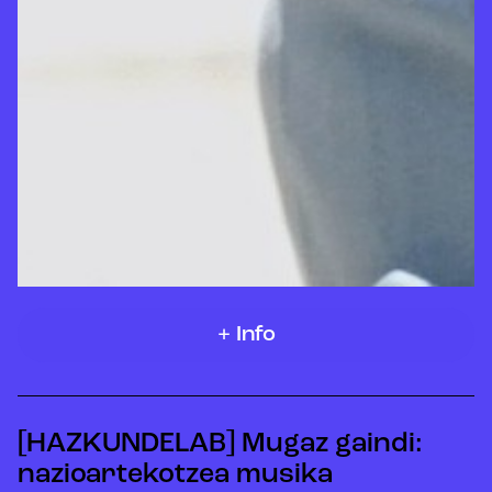
+ Info
[HAZKUNDELAB] Mugaz gaindi:
nazioartekotzea musika