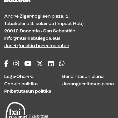
Andre Zigarrogileen plaza, 1.
Tabakalera 3. solairua (Impact Hub)
20012 Donostia / San Sebastián
info@musikabulegoa.eus
Jarri gurekin harremanetan
Lege-Oharra
Berdintasun plana
Cookie-politika
Jasangarritasun plana
Pribatutasun politika