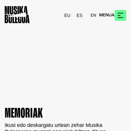
EU
ES
MENUA
MEMORIAK
Ikusi edo deskargatu urtean zehar Musika