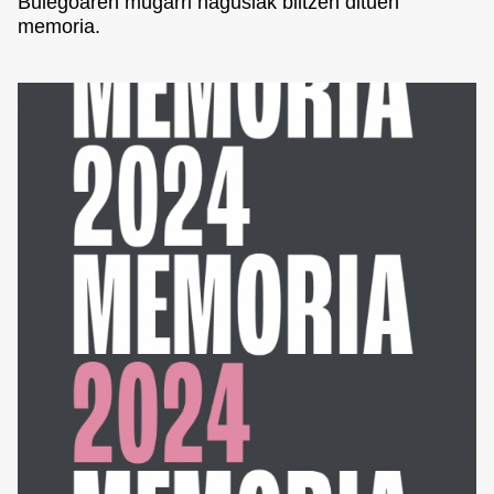
Bulegoaren mugarri nagusiak biltzen dituen
memoria.