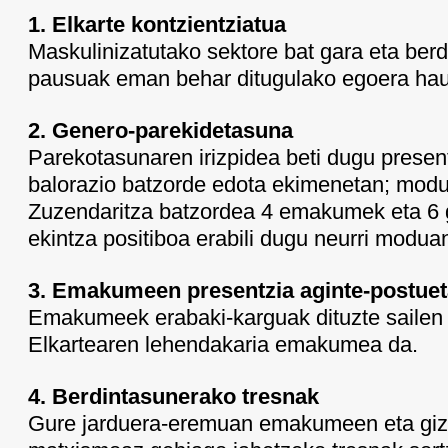
1. Elkarte kontzientziatua
Maskulinizatutako sektore bat gara eta berd
pausuak eman behar ditugulako egoera hau
2. Genero-parekidetasuna
Parekotasunaren irizpidea beti dugu present
balorazio batzorde edota ekimenetan; modu
Zuzendaritza batzordea 4 emakumek eta 6 
ekintza positiboa erabili dugu neurri modua
3. Emakumeen presentzia aginte-postue
Emakumeek erabaki-karguak dituzte sailen 
Elkartearen lehendakaria emakumea da.
4. Berdintasunerako tresnak
Gure jarduera-eremuan emakumeen eta giz