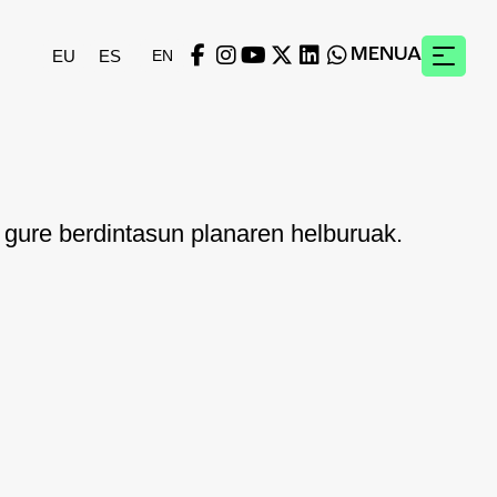
MENUA
EU
ES
a gure berdintasun planaren helburuak.