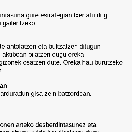
intasuna gure estrategian txertatu dugu
 gailentzeko.
e antolatzen eta bultzatzen ditugun
 aktiboan bilatzen dugu oreka.
gizonek osatzen dute. Oreka hau burutzeko
n.
tan
arduradun gisa zein batzordean.
onen arteko desberdintasunez eta