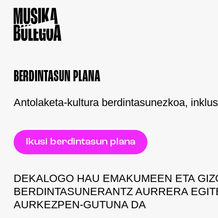
BERDINTASUN PLANA
Antolaketa-kultura berdintasunezkoa, inklu
Ikusi berdintasun plana
DEKALOGO HAU EMAKUMEEN ETA GI
BERDINTASUNERANTZ AURRERA EGIT
AURKEZPEN-GUTUNA DA