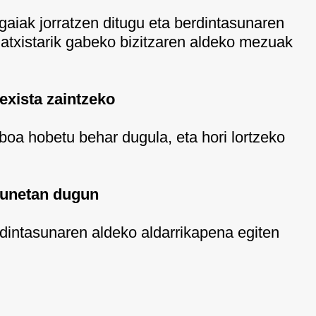
aiak jorratzen ditugu eta berdintasunaren
txistarik gabeko bizitzaren aldeko mezuak
sexista zaintzeko
boa hobetu behar dugula, eta hori lortzeko
gunetan dugun
dintasunaren aldeko aldarrikapena egiten