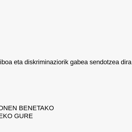
siboa eta diskriminaziorik gabea sendotzea dir
ZONEN BENETAKO
EKO GURE