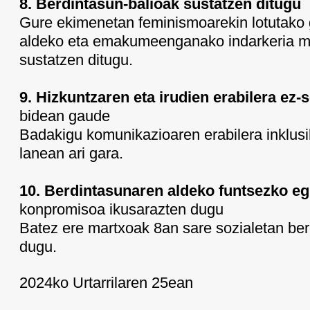
8. Berdintasun-balioak sustatzen ditugu
Gure ekimenetan feminismoarekin lotutako g
aldeko eta emakumeenganako indarkeria ma
sustatzen ditugu.
9. Hizkuntzaren eta irudien erabilera ez-
bidean gaude
Badakigu komunikazioaren erabilera inklusi
lanean ari gara.
10. Berdintasunaren aldeko funtsezko e
konpromisoa ikusarazten dugu
Batez ere martxoak 8an sare sozialetan ber
dugu.
2024ko Urtarrilaren 25ean