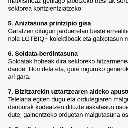
matxismoaz gehiago jabetzeko tresnak sortz
sektorea kontzientziatzeko.
5. Aniztasuna printzipio gisa
Garatzen ditugun jardueretan beste errealit
nola LGTBIQ+ kolektiboak eta gaixotasun me
6. Soldata-berdintasuna
Soldatak hobeak dira sektoreko hitzarmen
daude. Hori dela eta, gure inguruko genero
ari gara.
7. Bizitzarekin uztartzearen aldeko apus
Telelana egiten dugu eta ordutegiaren mal
denborak kudeatzen dituzte askatasun osoar
dute, gainontzeko orduetan malgutasuna os