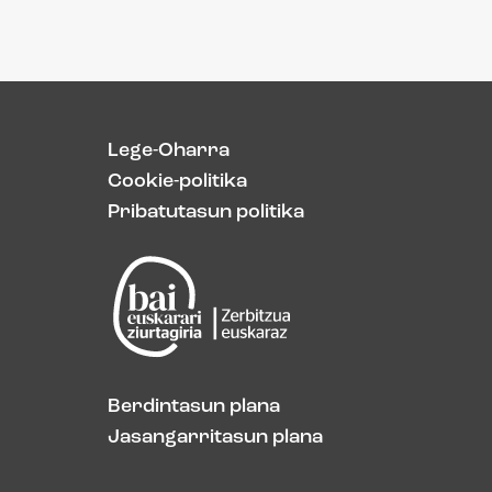
Lege-Oharra
Cookie-politika
Pribatutasun politika
Berdintasun plana
Jasangarritasun plana