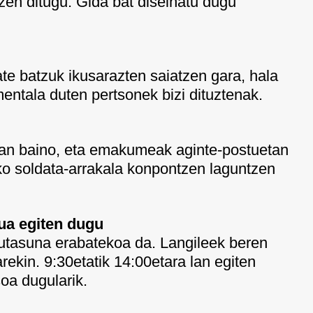
en ditugu. Gida bat diseinatu dugu
ate batzuk ikusarazten saiatzen gara, hala
ntala duten pertsonek bizi dituztenak.
ean baino, eta emakumeak aginte-postuetan
ko soldata-arrakala konpontzen laguntzen
tua egiten dugu
gutasuna erabatekoa da. Langileek beren
ekin. 9:30etatik 14:00etara lan egiten
oa dugularik.