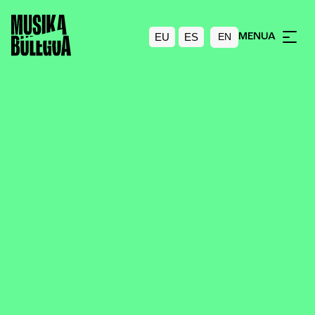
EU
ES
MENUA