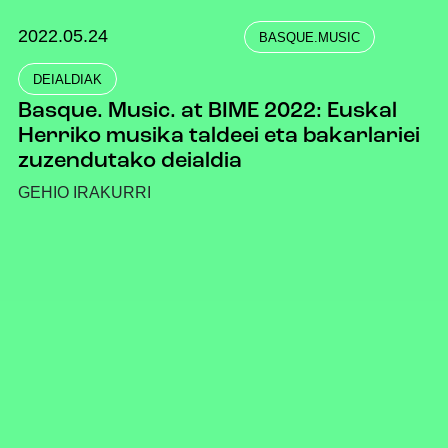
2022.05.24
BASQUE.MUSIC
DEIALDIAK
Basque. Music. at BIME 2022: Euskal
Herriko musika taldeei eta bakarlariei
zuzendutako deialdia
GEHIO IRAKURRI