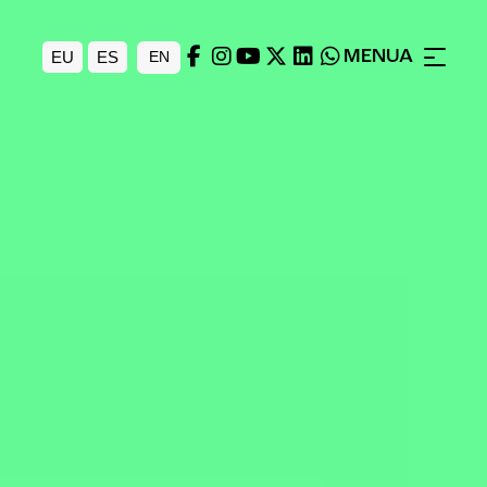
MENUA
EU
ES