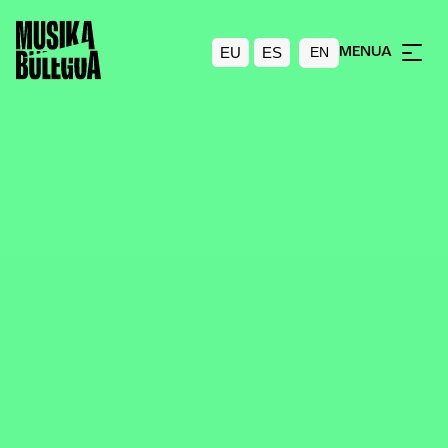
EU
ES
MENUA