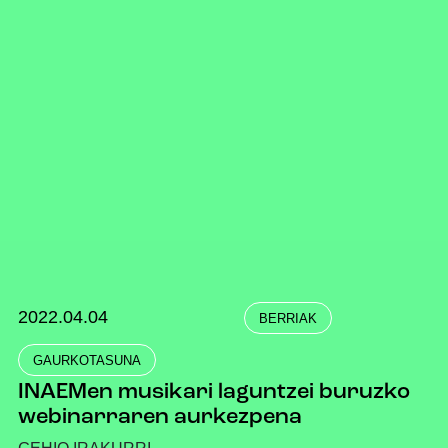
2022.04.04
BERRIAK
GAURKOTASUNA
INAEMen musikari laguntzei buruzko
webinarraren aurkezpena