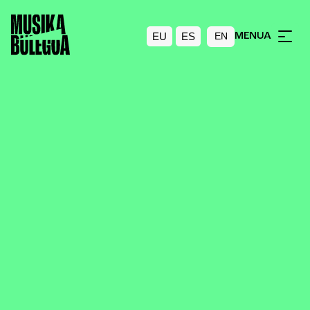
EU
ES
MENUA