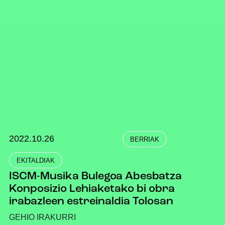
2022.10.26
BERRIAK
EKITALDIAK
ISCM-Musika Bulegoa Abesbatza
Konposizio Lehiaketako bi obra
irabazleen estreinaldia Tolosan
GEHIO IRAKURRI