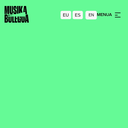
EU
ES
MENUA