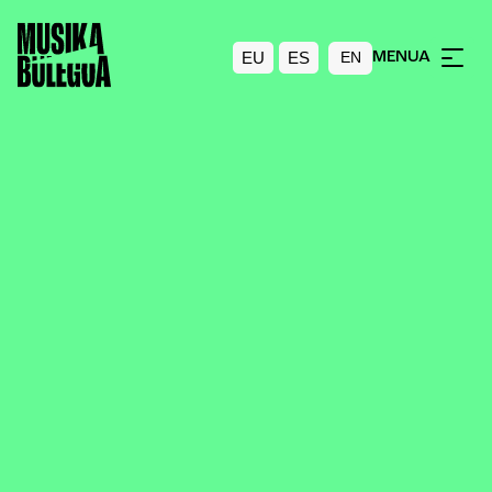
EU
ES
MENUA