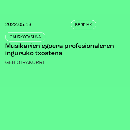
2022.05.13
BERRIAK
GAURKOTASUNA
Musikarien egoera profesionaleren
inguruko txostena
GEHIO IRAKURRI