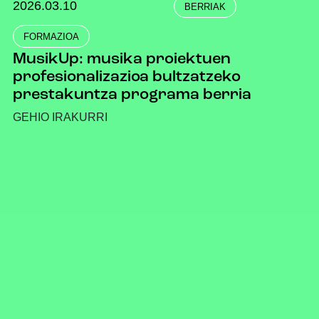
2026.03.10
BERRIAK
FORMAZIOA
MusikUp: musika proiektuen
profesionalizazioa bultzatzeko
prestakuntza programa berria
GEHIO IRAKURRI