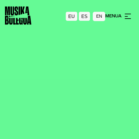
EU
ES
MENUA