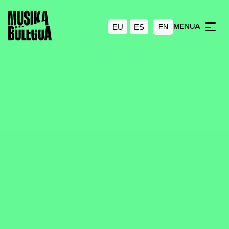
EU
ES
MENUA