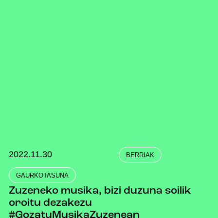
2022.11.30
BERRIAK
GAURKOTASUNA
Zuzeneko musika, bizi duzuna soilik
oroitu dezakezu
#GozatuMusikaZuzenean