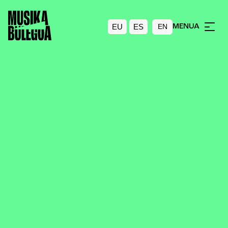
EU
ES
MENUA