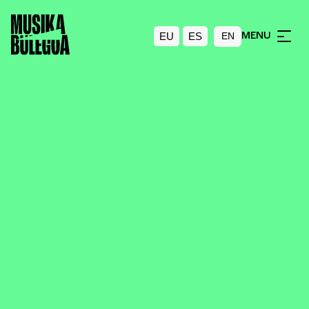
EU
ES
MENU