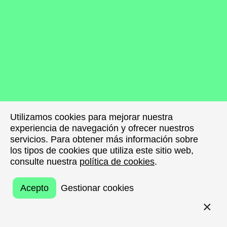
Utilizamos cookies para mejorar nuestra
Utilizamos cookies para mejorar nuestra
experiencia de navegación y ofrecer nuestros
experiencia de navegación y ofrecer nuestros
servicios. Para obtener más información sobre
servicios. Para obtener más información sobre
los tipos de cookies que utiliza este sitio web,
los tipos de cookies que utiliza este sitio web,
consulte nuestra
consulte nuestra
política de cookies
política de cookies
.
.
Acepto
Acepto
Gestionar cookies
Gestionar cookies
VOLVER