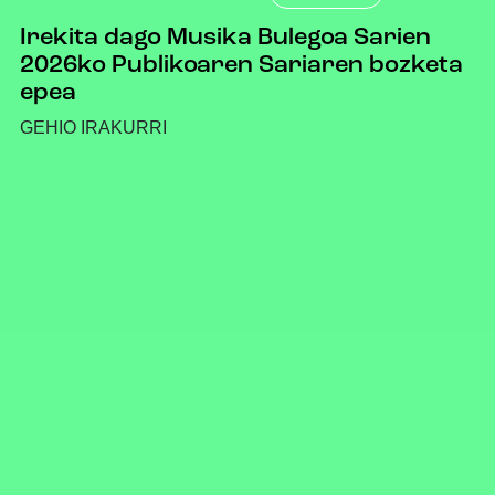
Irekita dago Musika Bulegoa Sarien
2026ko Publikoaren Sariaren bozketa
epea
GEHIO IRAKURRI