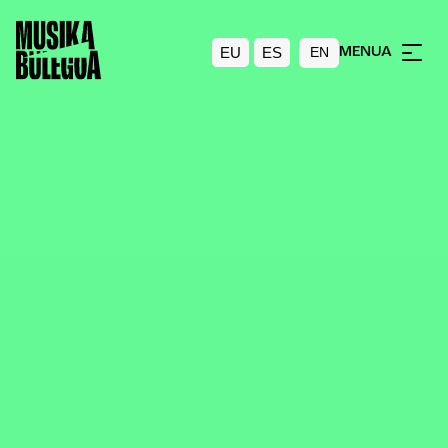
EU
ES
MENUA