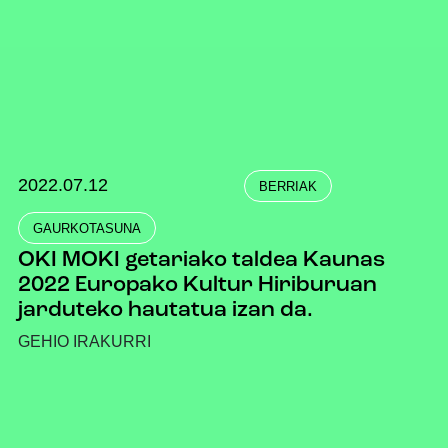
2022.07.12
BERRIAK
GAURKOTASUNA
OKI MOKI getariako taldea Kaunas
2022 Europako Kultur Hiriburuan
jarduteko hautatua izan da.
GEHIO IRAKURRI