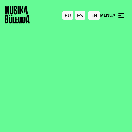
EU
ES
MENUA