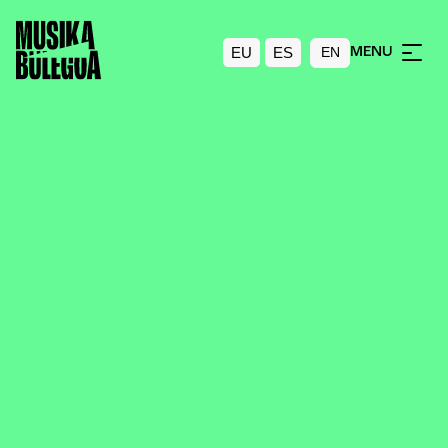
EU
ES
MENU