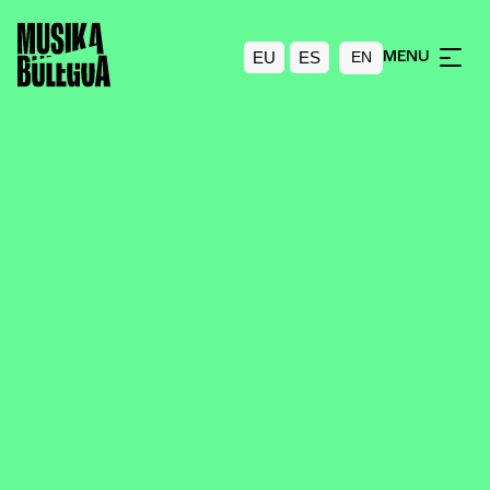
EU
ES
MENU