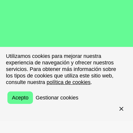
Utilizamos cookies para mejorar nuestra
Utilizamos cookies para mejorar nuestra
experiencia de navegación y ofrecer nuestros
experiencia de navegación y ofrecer nuestros
servicios. Para obtener más información sobre
servicios. Para obtener más información sobre
los tipos de cookies que utiliza este sitio web,
los tipos de cookies que utiliza este sitio web,
consulte nuestra
consulte nuestra
política de cookies
política de cookies
.
.
Acepto
Acepto
Gestionar cookies
Gestionar cookies
VOLVER