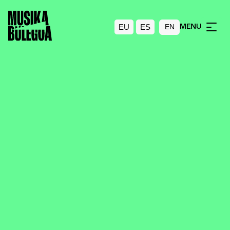
EU
ES
MENU