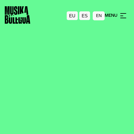
EU
ES
MENU